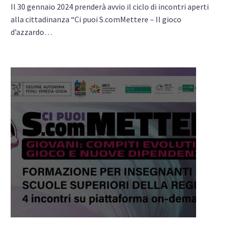
Il 30 gennaio 2024 prenderà avvio il ciclo di incontri aperti
alla cittadinanza “Ci puoi S.comMettere – Il gioco
d’azzardo…