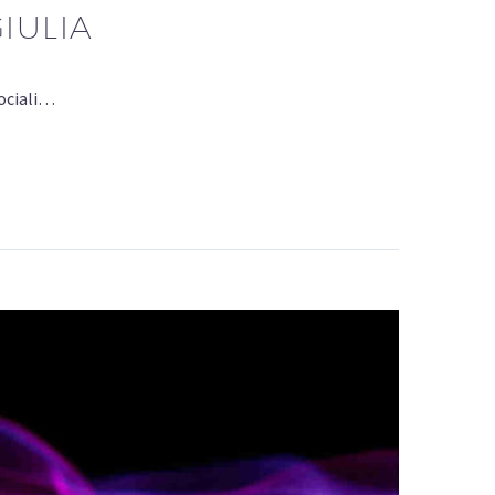
IULIA
sociali…